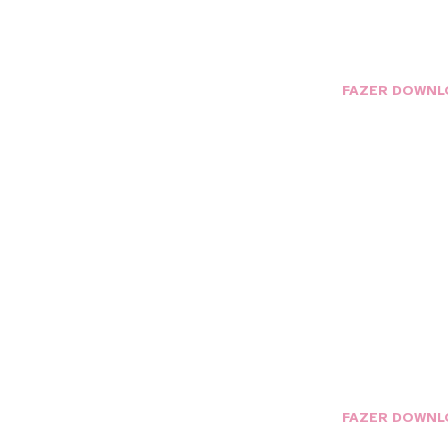
FAZER DOWNL
Ângulo
Entendimento
de Contexto
Tendênci
FAZER DOWNL