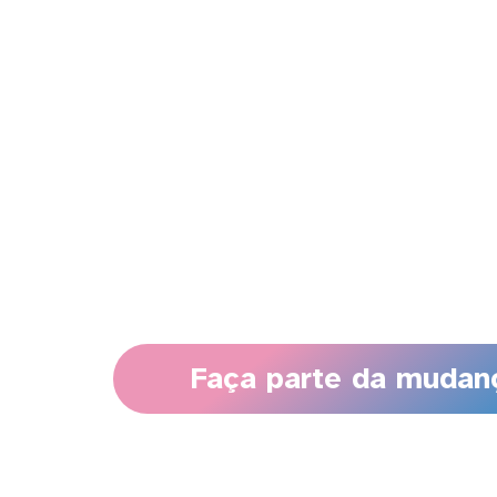
Em um mundo de rápidas
transformações, o
ES 500 An
se propõe a criar um
Plano d
Desenvolvimento e criar u
movimento
para construir u
Espírito Santo próspero,
sustentável e inovador até
20
Faça parte da mudan
Para entender o
ES 500 Ano