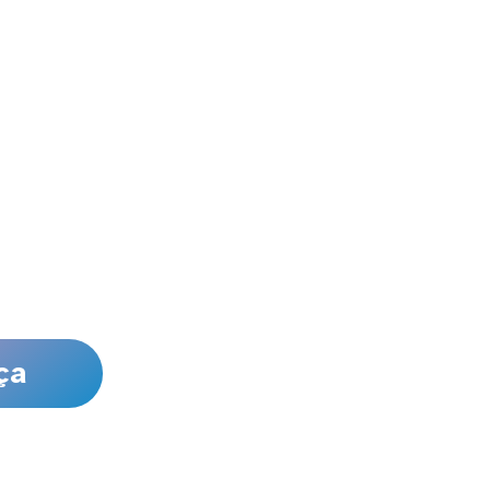
os
e
m
m
35
.
ça
s
e a direção